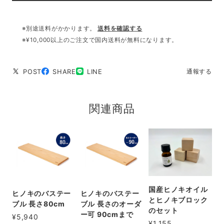
※別途送料がかかります。
送料を確認する
※¥10,000以上のご注文で国内送料が無料になります。
POST
SHARE
LINE
通報する
関連商品
国産ヒノキオイル
ヒノキのバステー
ヒノキのバステー
とヒノキブロック
ブル 長さ80cm
ブル 長さのオーダ
のセット
ー可 90cmまで
¥5,940
¥1,155